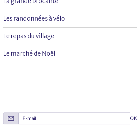
La grande brocante
Les randonnées à vélo
Le repas du village
Le marché de Noël
Réseaux sociaux
Inscription à la newsletter
OK
Foyer Rural de La Roche-Guyon © 2023 Tous droits réservés